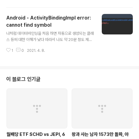
에 앱에서 인증서를 관리해야하는 상황이 와서 인증서 데이터를 암호화 해야하
는 상황이 발생했다. 인증서는 다른 업체를 통해 받는데, 인증서를 통해서 추출
Android - ActivityBindingImpl error:
한 민감데이터를 서버에 송수신할때 사용할 암호화였다. 암호화를 어떤 기법(?)
을 사용해야 하는지 몰라서 이것저것 찾아보다가 결국 인증서 업체에 문의.. RS
cannot find symbol
글 내용
A 암호화를 사용해야 한다고 했고 바로 적용하려고 하였으나... 너무 어렵고.. 이
나처럼 데이터바인딩을 처음 하면 자동으로 생성되는 클래
론 공부를 좀 했다..
스 등에 대한 이해가 낮다 따라서 나도 약 20분 정도 제목
과 같은 이슈로 고생했는데 사실 나는 내 실수로 그렇게 되
1
0
2021. 4. 8.
었고... 어찌 되었든 정보를 공유하고자 글을 쓴다. 내가 다
른 블로그의 글을 따라서 하다가 최종적으로 실행을 할때
겪은 에러 error: cannot find symbol import com.cl
eancode.android_espresso_test.databinding.A
ctivityMainBindingImpl 나는 ActivityMainBindingI
이 블로그 인기글
mpl 이라는 것을 생성한 적이 없는데 느닷없이 이런 에러
가 발생하여 꽤나 당황하였다. 해당 원인을 해결하는 방법
은 대표적으로 3가지가 있다. 1. clean Project 2. rebu..
월배당 ETF SCHD vs JEPI, 6
왕과 사는 남자 1573만 돌파, 아