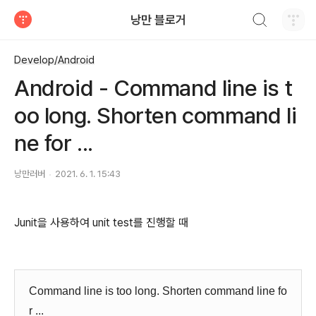
검색하기
낭만 블로거
티스토리
Develop/Android
Android - Command line is t
oo long. Shorten command li
ne for ...
낭만러버
2021. 6. 1. 15:43
Junit을 사용하여 unit test를 진행할 때
Command line is too long. Shorten command line fo
r ...