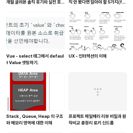
개월 굴려본 솔직 후기와 실전 포
직 안 봤다면 알아야 할 5가지(fe
트폴리오 비교 26.04(feat. 배
at. 역대 매출 1위)
당성장 vs 고배당)
Vue - select 태그에서 defaul
UX - 인터렉션의 이해
t Value 셋팅하기.
Stack , Queue, Heap 의 구조
프로젝트 헤일메리 리뷰 비밀과 원
와 메모리 영역에 대한 이해
작비교 총정리 로키 신드롬