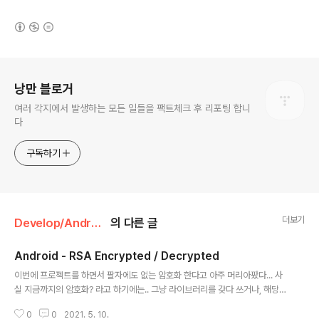
(새창열림)
로그 정보
낭만 블로거
여러 각지에서 발생하는 모든 일들을 팩트체크 후 리포팅 합니
다
구독하기
더보기
Develop/Android
의 다른 글
Android - RSA Encrypted / Decrypted
글 내용
이번에 프로젝트를 하면서 팔자에도 없는 암호화 한다고 아주 머리아팠다... 사
실 지금까지의 암호화? 라고 하기에는.. 그냥 라이브러리를 갖다 쓰거나, 해당
라이브러리에서 자체적으로 암호화를 해주는 것들로 했기 때문에 디테일 하게
0
0
2021. 5. 10.
보지도 않았을 뿐더러... 암호화라는 이론적인 지식에 큰 관심이 없었는데 이번