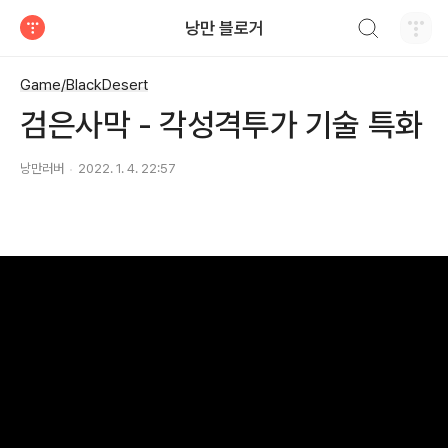
검색하기
낭만 블로거
티스토리
Game/BlackDesert
검은사막 - 각성격투가 기술 특화
낭만러버
2022. 1. 4. 22:57