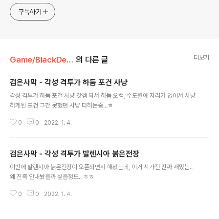
구독하기
더보기
Game/BlackDesert
의 다른 글
검은사막 - 각성 격투가 하둠 포건 사냥
글 내용
각성 격투가 하둠 포건 사냥 갓겜 되서 하둠 오캠, 수도원에 자리가 없어서 사냥
하게된 포건 그간 못했던 사냥 다하는중...ㅎ
0
0
2022. 1. 4.
검은사막 - 각성 격투가 발렌시아 붉은전장
글 내용
이번에 발렌시아 붉은전장이 오픈되면서 해봤는데, 이거 시가전 진짜 재밌는..
왜 진즉 안내놨을까 싶을정도.. ㅎㅎ
0
0
2022. 1. 4.