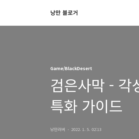
낭만 블로거
Game/BlackDesert
검은사막 - 각
특화 가이드
낭만러버
2022. 1. 5. 02:13