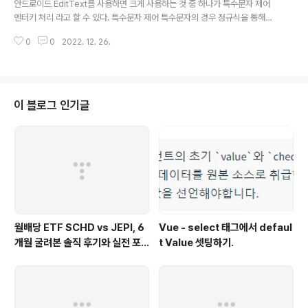
안드로이드 EditText를 사용하면 크게 사용하는 것 중 하나가 특수문자 제어
엔터키 처리 라고 할 수 있다. 특수문자 제어 특수문자의 경우 정규식을 통해서
처리 할 수 있다. /**1. 정규식 패턴 ^[a-z] : 영어 소문자 허용 2. 정규식 패턴 ^
0
0
2022. 12. 26.
[A-Z] : 영어 대문자 허용 3. 정규식 패턴 ^[ㄱ-ㅣ가-힣] : 한글 허용 4. 정규식
패턴 ^[0-9] : 숫자 허용 5. 정규식 패턴 ^[ ] or ^[\\s] : 공백 허용 **/ private
val editTextFilter = InputFilter { source, start, end, dest, dstart, de
nd -> val ps = Pattern.compile("[ㄱ-ㅎㅏ-ㅣ가-힣a-z-A-Z0-9()&_\\s
-]+$") if..
이 블로그 인기글
월배당 ETF SCHD vs JEPI, 6
Vue - select 태그에서 defaul
개월 굴려본 솔직 후기와 실전 포
t Value 셋팅하기.
트폴리오 비교 26.04(feat. 배
당성장 vs 고배당)