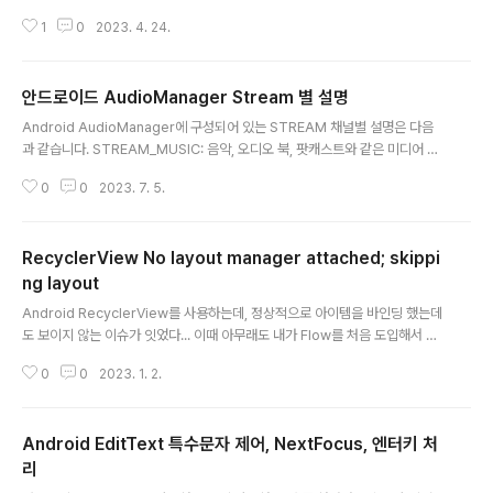
로 이동 앱이 설치되어 있으면 실행 되는 형태. 그런데 Android 12 까지는 정
1
0
2023. 4. 24.
상적으로 실행되는데, Android 13 에서 문제가 발생했다. Android 13 문제
발생 증상 1. 앱이 설치되어 있지 않으면 정상적으로 스토어로 이동됨 2. 앱이
설치되어 있는데 실행되는 로딩바 뜨다가 아무런 동작 하지 않음 - 원래는 앱이
안드로이드 AudioManager Stream 별 설명
실행되어야 함. 원인을 확인해 보니 Android sdk 33 부터 intentFilter 설정
글 내용
이 필요했다. 이렇게 등록 해주면 된다. host는 파이어베이스에 다이나믹 링크
Android AudioManager에 구성되어 있는 STREAM 채널별 설명은 다음
로 만든 링크를 해주고, path로 구분하여 실행할 링..
과 같습니다. STREAM_MUSIC: 음악, 오디오 북, 팟캐스트와 같은 미디어 재
생에 사용되는 스트림입니다. STREAM_ALARM: 알람에 사용되는 스트림입
0
0
2023. 7. 5.
니다. STREAM_RING: 전화 벨소리에 사용되는 스트림입니다. STREAM_S
YSTEM: 시스템 음성, 예를 들어 내비게이션 안내 음성에 사용되는 스트림입니
다. STREAM_VOICE_CALL: 음성 통화에 사용되는 스트림입니다. STREA
RecyclerView No layout manager attached; skippi
M_DTMF: DTMF 신호에 사용되는 스트림입니다. STREAM_TTS: 음성 합
성 음성에 사용되는 스트림입니다. STREAM_ACCESSIBILITY: 접근성 서비
ng layout
글 내용
스에 사용되는 스트림입니다. STREAM_NOTIFICA..
Android RecyclerView를 사용하는데, 정상적으로 아이템을 바인딩 했는데
도 보이지 않는 이슈가 잇었다... 이때 아무래도 내가 Flow를 처음 도입해서 이
렇게 어이없는 실수를 했을지도 .. (하! ) No layout manager attached; ski
0
0
2023. 1. 2.
pping layout Logcat에는 위와 같은 에러가 발생했고, 이 에러를 보는데는
생각보다 오래 걸렸다... 하 확인해 보니 내가 recyclerView에 레이아웃 매니
저를 등록하지 않아서 발생하는 이슈였다.. 이렇게 꼭 레이아웃 매니저를 등록
Android EditText 특수문자 제어, NextFocus, 엔터키 처
해야 에러가 발생하지 않는다.
리
글 내용