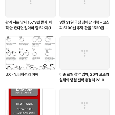
왕과 사는 남자 1573만 돌파, 아
3월 31일 국장 장마감 리뷰 – 코스
직 안 봤다면 알아야 할 5가지(fe
피 5100선 추락·환율 1520원 fe
at. 역대 매출 1위)
at. 이란전쟁 31일차
UX - 인터렉션의 이해
이촌 르엘 청약 임박, 20억 로또의
실체와 당첨 전략 총정리 26.04
(feat. 분양가 평당 7229만원)