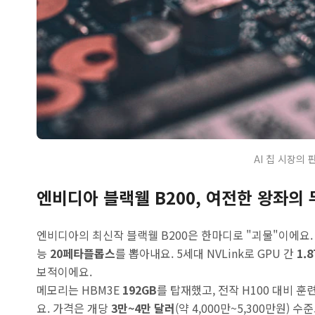
AI 칩 시장의 
엔비디아 블랙웰 B200, 여전한 왕좌의
엔비디아의 최신작 블랙웰 B200은 한마디로 "괴물"이에요. 
능
20페타플롭스
를 뽑아내요. 5세대 NVLink로 GPU 간
1.8
보적이에요.
메모리는 HBM3E
192GB
를 탑재했고, 전작 H100 대비 훈
요. 가격은 개당
3만~4만 달러
(약 4,000만~5,300만원)