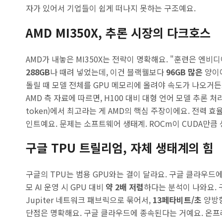
자가 있어서 기업들이 쉽게 떠나지 못하는 구조예요.
AMD MI350X, 추론 시장의 다크호스
AMD가 내놓은 MI350X는 전략이 명확해요. "훈련은 엔비디
288GB
나 때려 넣었는데, 이건 블랙웰보다
96GB 많은
양이에
돌릴 때 모델 전체를 GPU 메모리에 올려야 속도가 나오거든
AMD 측 자료에 따르면, H100 대비 대형 언어 모델 추론 
token)에서 최고라는 게 AMD의 핵심 주장이에요. 전력 
인트예요. 문제는 소프트웨어 생태계. ROCm이 CUDA만큼
구글 TPU 트릴리엄, 자체 생태계의 힘
구글의 TPU는 범용 GPU와는 결이 달라요. 구글 클라우드에
모 AI 운영 시 GPU 대비
약 2배 저렴
하다는 분석이 나와요. 
Jupiter 네트워크 패브릭으로 묶어서,
13페타비트/초
양방향
단점은 명확해요. 구글 클라우드에 종속된다는 거예요. 온프레미스