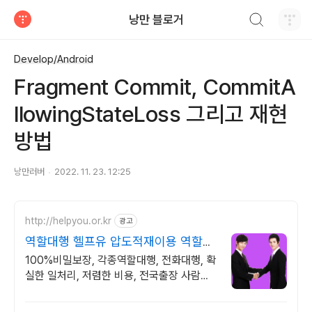
검색하기
낭만 블로거
티스토리
Develop/Android
Fragment Commit, CommitA
llowingStateLoss 그리고 재현
방법
낭만러버
2022. 11. 23. 12:25
http://helpyou.or.kr
광고
역할대행 헬프유 압도적재이용 역할대
행, 상황연출 전문업체
100%비밀보장, 각종역할대행, 전화대행, 확
실한 일처리, 저렴한 비용, 전국출장 사람의
도움이 필요할 때는 헬프유를 기억하세요. 어
떤 상황이던 해결이 가능합니다.