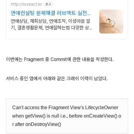
http://loveact.kr
광고
연애컨설팅 문제해결 러브액트 실전경
험이 가장 많은 업체
연애상담, 재회상담, 연애조작, 이성마음 알
기, 결혼생활문제, 연애잘하는법 다양한 상황
처리가능업체, 현실적으로 도움이 되는 상담,
일단 문의부탁드립니다.
이번에는 Fragment 중 Commit에 관한 내용을 작성한다.
서비스 중인 앱에서 아래와 같은 크래쉬 이력이 남았다.
Can't access the Fragment View's LifecycleOwner
when getView() is null i.e., before onCreateView() o
r after onDestroyView()