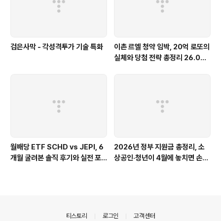
검은사막 - 각성격투가 기술 특화
이촌 르엘 청약 임박, 20억 로또의
실체와 당첨 전략 총정리 26.04
(feat. 분양가 평당 7229만원)
월배당 ETF SCHD vs JEPI, 6
2026년 정부 지원금 총정리, 소
개월 굴려본 솔직 후기와 실전 포
상공인·청년이 4월에 놓치면 손해
트폴리오 비교 26.04(feat. 배
보는 지원금 12가지(feat. 고유가
당성장 vs 고배당)
피해지원금)
의안내
티스토리
로그인
고객센터