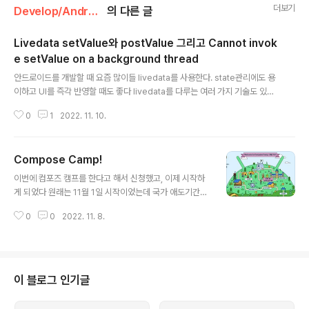
더보기
Develop/Android
의 다른 글
Livedata setValue와 postValue 그리고 Cannot invok
e setValue on a background thread
글 내용
안드로이드를 개발할 때 요즘 많이들 livedata를 사용한다. state관리에도 용
이하고 UI를 즉각 반영할 때도 좋다 livedata를 다루는 여러 가지 기술도 있지
만 오늘은 setValue postValue 에 대한 기록을 남기려고 한다. 내가 겪은 코
0
1
2022. 11. 10.
드는 아래와 같다 Cannot invoke setValue on a background thread 백
그라운드 쓰레드에서 setVlaue를 호출 할 수 없습니다 :( setValue setValu
e는 MainThread에서 동작하는 방식이다. // viewModel private val _te
Compose Camp!
xtStr: MutableLiveData = MutableLiveData() val textStr: LiveData
글 내용
get() = _textStr ... _tex..
이번에 컴포즈 캠프를 한다고 해서 신청했고, 이제 시작하
게 되었다 원래는 11월 1일 시작이었는데 국가 애도기간에
따라 11월 7일부터 하는 것으로 되었다.. ( 삼가 고인의 명
0
0
2022. 11. 8.
복을 빕니다.. ) 아마 작년이었을거 같은데.. 컴포즈 오픈에
맞춰서 컴포즈를 미리 배울 수 있도록 GDG에서 했었는데
나는 결국 완주하지 못했다 ㅠ ( 변명이지만 하필 그 때 프
로젝트가 미쳤었다.. ) 이번에는 꼭 완주하길 바라면서 신청
했고...히히 신청하면 초급코스, 중급코스가 있다고 하는
이 블로그 인기글
데.. 난 중급코스로 배정(?) 되었다.. 초급이 더 재밋을거 같
은데 후 이전과는 다르게 이렇게 멋진 홈화면을 제공하고