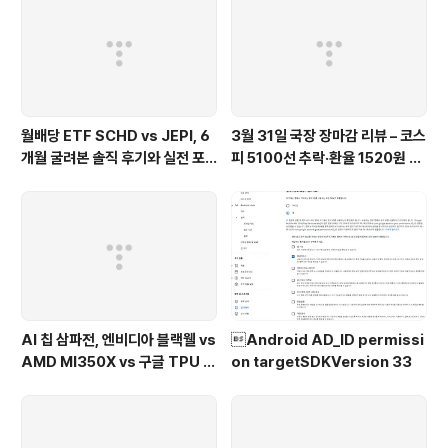
있어서 그런가 한번이라도 더 사이트를 들어가게 되는 것
같다. 현 회사에서 컴포즈를 도입하기에는 아직 너무나도
먼 일이지만..
월배당 ETF SCHD vs JEPI, 6
3월 31일 국장 장마감 리뷰 – 코스
개월 굴려본 솔직 후기와 실전 포
피 5100선 추락·환율 1520원 fe
트폴리오 비교 26.04(feat. 배
at. 이란전쟁 31일차
당성장 vs 고배당)
AI 칩 삼파전, 엔비디아 블랙웰 vs
Android AD_ID permissi
AMD MI350X vs 구글 TPU 누
on targetSDKVersion 33
가 이기나 26.04(feat. AI 반도
체 전쟁)