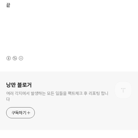
끝
(새창열림)
로그 정보
낭만 블로거
여러 각지에서 발생하는 모든 일들을 팩트체크 후 리포팅 합니
다
구독하기