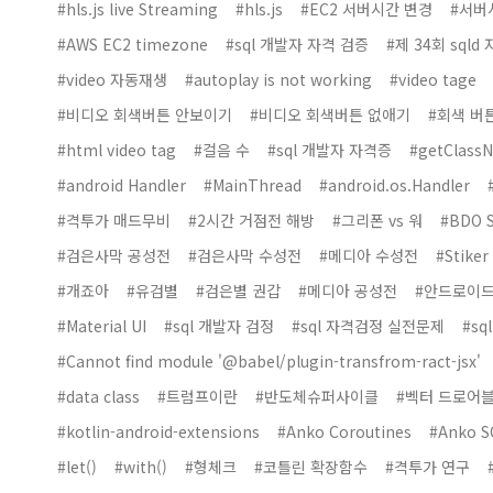
#hls.js live Streaming
#hls.js
#EC2 서버시간 변경
#서버
#AWS EC2 timezone
#sql 개발자 자격 검증
#제 34회 sqld
#video 자동재생
#autoplay is not working
#video tage
#비디오 회색버튼 안보이기
#비디오 회색버튼 없애기
#회색 버
#html video tag
#걸음 수
#sql 개발자 자격증
#getClass
#android Handler
#MainThread
#android.os.Handler
#격투가 매드무비
#2시간 거점전 해방
#그리폰 vs 워
#BDO S
#검은사막 공성전
#검은사막 수성전
#메디아 수성전
#Stiker
#개죠아
#유검별
#검은별 권갑
#메디아 공성전
#안드로이드
#Material UI
#sql 개발자 검정
#sql 자격검정 실전문제
#sq
#Cannot find module '@babel/plugin-transfrom-ract-jsx'
#data class
#트럼프이란
#반도체슈퍼사이클
#벡터 드로어
#kotlin-android-extensions
#Anko Coroutines
#Anko S
#let()
#with()
#형체크
#코틀린 확장함수
#격투가 연구