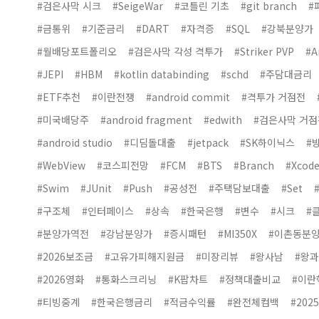
#검은사막 시크
#SeigeWar
#코틀린 기초
#git branch
#
#금통위
#기준금리
#DART
#자격증
#SQL
#강북분양가
#월배당포트폴리오
#검은사막 각성 격투가
#Striker PVP
#A
#JEPI
#HBM
#kotlin databinding
#schd
#주담대금리
#ETF추천
#이란전쟁
#android commit
#격투가 거점전
#미국배당주
#android fragment
#edwith
#검은사막 거점
#android studio
#디딤돌대출
#jetpack
#SK하이닉스
#
#WebView
#코스피전망
#FCM
#BTS
#Branch
#Xcod
#Swim
#JUnit
#Push
#공성전
#주택담보대출
#Set
#구조체
#인터페이스
#상속
#한국은행
#변수
#시크
#
#분양가역전
#강남분양가
#증시패턴
#MI350X
#이촌동분
#2026보조금
#고유가피해지원금
#미장리뷰
#왕사남
#왕
#2026영화
#통화스크리닝
#K팝차트
#정책대출비교
#이란
#티빙중계
#한국은행금리
#적금수익률
#완전체컴백
#20