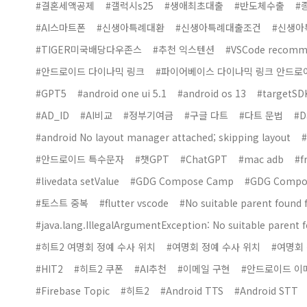
#결혼세액공제
#갤럭시s25
#생애최초대출
#반도체수출
#
#AI스마트폰
#신생아특례대환
#신생아특례대출조건
#신생아
#TIGER미국배당다우존스
#추천 익스텐션
#VSCode recomm
#안드로이드 다이나믹 링크
#파이어베이스 다이나믹 링크 안드로
#GPT5
#android one ui 5.1
#android os 13
#targetSD
#AD_ID
#AI비교
#정부기여금
#구글 다트
#다트 문법
#D
#android No layout manager attached; skipping layout
#
#안드로이드 특수문자
#챗GPT
#ChatGPT
#mac adb
#f
#livedata setValue
#GDG Compose Camp
#GDG Compo
#토스트 중복
#flutter vscode
#No suitable parent found 
#java.lang.IllegalArgumentException: No suitable parent f
#히트2 여명회 정예 수사 위치
#여명회 정예 수사 위치
#여명회
#HIT2
#히트2 쿠폰
#AI추천
#이메일 구현
#안드로이드 이
#Firebase Topic
#히트2
#Android TTS
#Android STT