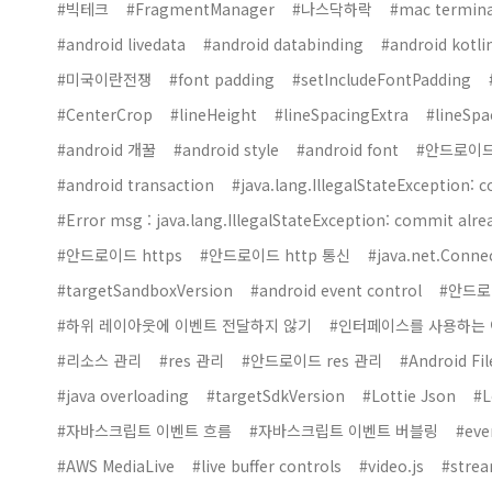
#빅테크
#FragmentManager
#나스닥하락
#mac termina
#android livedata
#android databinding
#android kotli
#미국이란전쟁
#font padding
#setIncludeFontPadding
#CenterCrop
#lineHeight
#lineSpacingExtra
#lineSpa
#android 개꿀
#android style
#android font
#안드로이드
#android transaction
#java.lang.IllegalStateException: 
#Error msg : java.lang.IllegalStateException: commit alrea
#안드로이드 https
#안드로이드 http 통신
#java.net.Connec
#targetSandboxVersion
#android event control
#안드로
#하위 레이아웃에 이벤트 전달하지 않기
#인터페이스를 사용하는
#리소스 관리
#res 관리
#안드로이드 res 관리
#Android Fi
#java overloading
#targetSdkVersion
#Lottie Json
#
#자바스크립트 이벤트 흐름
#자바스크립트 이벤트 버블링
#eve
#AWS MediaLive
#live buffer controls
#video.js
#strea