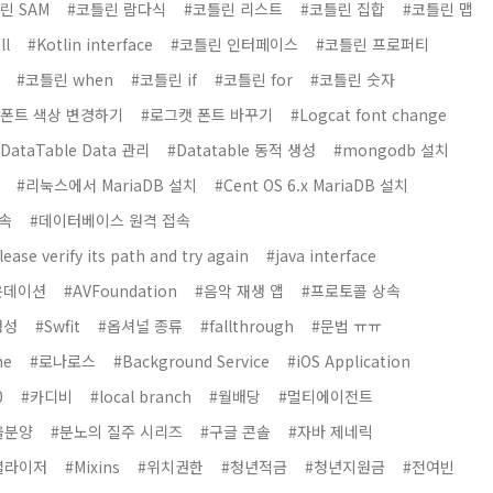
린 SAM
#코틀린 람다식
#코틀린 리스트
#코틀린 집합
#코틀린 맵
ll
#Kotlin interface
#코틀린 인터페이스
#코틀린 프로퍼티
#코틀린 when
#코틀린 if
#코틀린 for
#코틀린 숫자
 폰트 색상 변경하기
#로그캣 폰트 바꾸기
#Logcat font change
DataTable Data 관리
#Datatable 동적 생성
#mongodb 설치
#리눅스에서 MariaDB 설치
#Cent OS 6.x MariaDB 설치
접속
#데이터베이스 원격 접속
ease verify its path and try again
#java interface
운데이션
#AVFoundation
#음악 재생 앱
#프로토콜 상속
생성
#Swfit
#옵셔널 종류
#fallthrough
#문법 ㅠㅠ
ne
#로나로스
#Background Service
#iOS Application
0
#카디비
#local branch
#월배당
#멀티에이전트
울분양
#분노의 질주 시리즈
#구글 콘솔
#자바 제네릭
셜라이저
#Mixins
#위치권한
#청년적금
#청년지원금
#전여빈