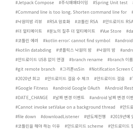
#Jetpack Compose
#주식매매타이밍
#Spring Unit test
#Command line is too long. Shorten command line for
#낙원의밤 리뷰
#RSA 암호화
#코틀린 RSA
#안드로이드 RS
#더 얼티메이트
#분노의 질주 더 얼티메이트
#Vue Store
#da
#코틀린 에러
#kotlin error: cannot find symbol
#android
#kotlin databding
#넷플릭스 낙원의 밤
#낙원의 밤
#andro
#안드로이드 USB 없이 연결
#branch rename
#branch 이
#git remote branch
#그리폰vsSin
#Notification Screen 
#2020년 회고
#안드로이드 걸음 수 체크
#안드로이드 걸음
#
#Google Fitness
#android Google OAuth
#Android Rest
#DATE_CHANGE
#날짜 변경 이벤트
#android 날짜 변경 이
#Cannot invoke setValue on a background thread
#안드
#file down
#downloadListener
#반도체전쟁
#2019년에
#코틀린을 해야 하는 이유
#안드로이드 scheme
#안드로이드 