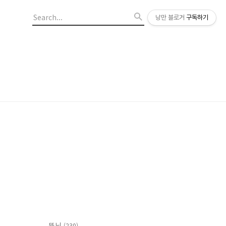
낭만 블로거
구독하기
뚠님
(230)