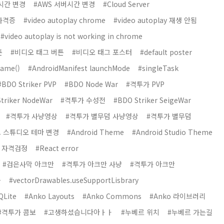
시간 변경
#AWS 서버시간 변경
#Cloud Server
 자격증
#video autoplay chrome
#video autoplay 재생 안됨
#video autoplay is not working in chrome
튼
#비디오 태그 버튼
#비디오 태그 포스터
#default poster
Name()
#AndroidManifest launchMode
#singleTask
#BDO Striker PVP
#BDO Node War
#격투가 PVP
triker NodeWar
#격투가 수성전
#BDO Striker SeigeWar
#격투가 사냥영상
#격투가 별무덤 사냥영상
#격투가 별무덤
 스튜디오 테마 변경
#Android Theme
#Android Studio Theme
l 자격검정
#React error
#검은사막 아크만
#격투가 아크만 사냥
#격투가 아크만
블
#vectorDrawables.useSupportLisbrary
QLite
#Anko Layouts
#Anko Commons
#Anko 라이브러리
#격투가 콤보
#고생하셨습니다아ㅏㅏ
#누베르 위치
#누베르 가는길