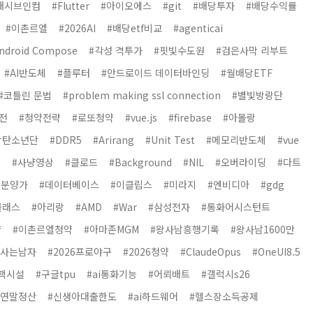
패시브인컴
#Flutter
#아이오에스
#git
#배당투자
#배당수익률
#이촌르엘
#2026AI
#배당etf비교
#agenticai
ndroid Compose
#각성 격투가
#핏빛수도원
#검은사막 리부트
#AI반도체
#플루터
#안드로이드 데이터바인딩
#월배당ETF
#코틀린 문법
#problem making ssl connection
#별빛방랑단
전
#청약전략
#로또청약
#vue.js
#firebase
#아몰랑
방탄소년단
#DDR5
#Arirang
#Unit Test
#메모리반도체
#vue
e
#사냥영상
#클로드
#Background
#NIL
#오버라이딩
#다트
#분양가
#데이터베이스
#이클립스
#미라지
#엔비디아
#gdg
클래스
#아리랑
#AMD
#War
#삼성전자
#통화어시스턴트
양
#이촌르엘청약
#아마존MGM
#왕사남흥행기록
#왕사남1600만
과사는남자
#2026프로야구
#2026청약
#ClaudeOpus
#OneUI8.5
핵시설
#구글tpu
#ai통화기능
#어뢰배트
#갤럭시s26
25연말정산
#신생아대출한도
#ai하드웨어
#헬스장소득공제