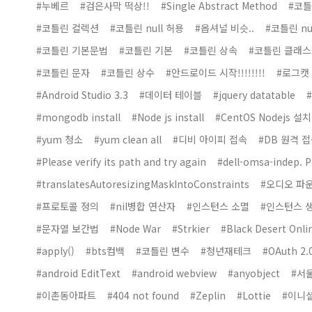
#누베르
#검은사막 떡상!!
#Single Abstract Method
#코틀
#코틀린 컬렉션
#코틀린 null 허용
#옵셔널 비슷..
#코틀린 nu
#코틀린 기본문법
#코틀린 기본
#코틀린 상속
#코틀린 클래스
#코틀린 문자
#코틀린 상수
#안드로이드 시작!!!!!!!!
#로그캣
#Android Studio 3.3
#데이터 테이블
#jquery datatable
#
#mongodb install
#Node js install
#CentOS Nodejs 설치
#yum 청소
#yum clean all
#디비 아이피 접속
#DB 원격 
#Please verify its path and try again
#dell-omsa-indep. Pl
#translatesAutoresizingMaskIntoConstraints
#오디오 파
#프로토콜 정의
#nil병합 연산자
#인스턴스 소멸
#인스턴스 
#문자열 보간법
#Node War
#Strkier
#Black Desert Onli
#apply()
#bts컴백
#코틀린 변수
#청년재테크
#OAuth 2.
#android EditText
#android webview
#anyobject
#서
#이촌동아파트
#404 not found
#Zeplin
#Lottie
#이니