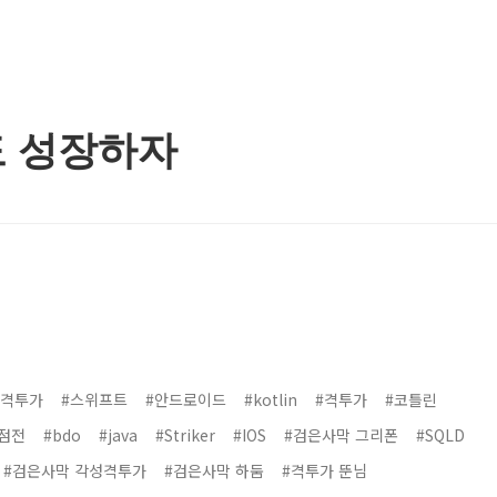
도 성장하자
 격투가
#스위프트
#안드로이드
#kotlin
#격투가
#코틀린
점전
#bdo
#java
#Striker
#IOS
#검은사막 그리폰
#SQLD
#검은사막 각성격투가
#검은사막 하둠
#격투가 뚠님