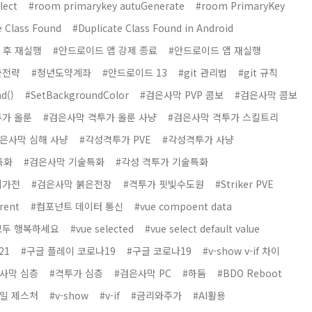
lect
#room primarykey autuGenerate
#room PrimaryKey
e Class Found
#Duplicate Class Found in Android
 후 재실행
#안드로이드 앱 강제 종료
#안드로이드 앱 재실행
출전략
#청년도약계좌
#안드로이드 13
#git 관리법
#git 규칙
d()
#SetBackgroundColor
#검은사막 PVP 콤보
#검은사막 콤보
투가 올룬
#검은사막 격투가 올룬 사냥
#검은사막 격투가 스킬트리
은사막 심해 사냥
#각성격투가 PVE
#각성격투가 사냥
특화
#검은사막 기술특화
#각성 격투가 기술특화
시가전
#검은사막 붉은전장
#격투가 핏빛수도원
#Striker PVE
rent
#컴포넌트 데이터 통신
#vue compoent data
모두 행복하세요
#vue selected
#vue select default value
21
#구글 플레이 코로나19
#구글 코로나19
#v-show v-if 차이
사막 심층
#격투가 심층
#검은사막 PC
#하둠
#BDO Reboot
일 제스처
#v-show
#v-if
#금리와주가
#AI활용