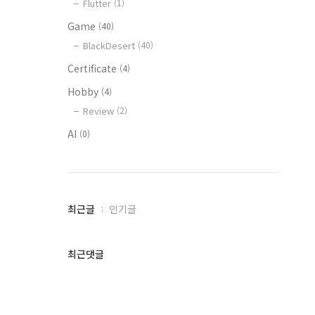
Flutter
(1)
Game
(40)
BlackDesert
(40)
Certificate
(4)
Hobby
(4)
Review
(2)
AI
(0)
최
최근글
인기글
근
글
과
최근댓글
인
기
글