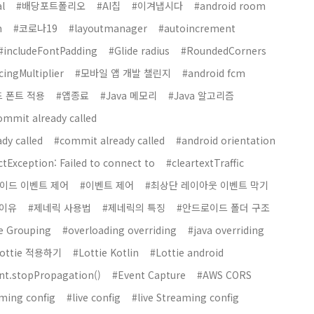
l
#배당포트폴리오
#AI칩
#이겨냅시다
#android room
n
#코로나19
#layoutmanager
#autoincrement
#includeFontPadding
#Glide radius
#RoundedCorners
cingMultiplier
#모바일 앱 개발 챌린지
#android fcm
 폰트 적용
#앱종료
#Java 메모리
#Java 알고리즘
commit already called
dy called
#commit already called
#android orientation
tException: Failed to connect to
#cleartextTraffic
이드 이벤트 제어
#이벤트 제어
#최상단 레이아웃 이벤트 막기
 이유
#제네릭 사용법
#제네릭의 특징
#안드로이드 폴더 구조
le Grouping
#overloading overriding
#java overriding
Lottie 적용하기
#Lottie Kotlin
#Lottie android
nt.stopPropagation()
#Event Capture
#AWS CORS
ming config
#live config
#live Streaming config