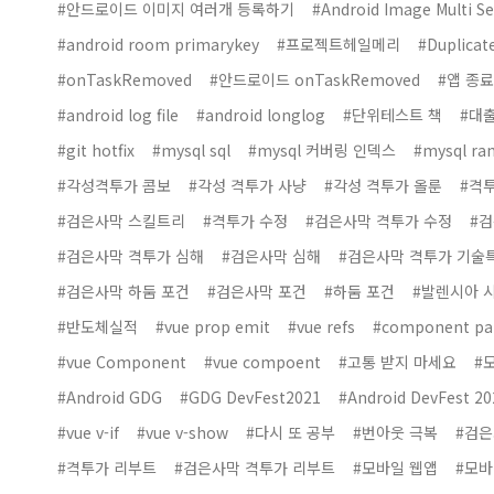
#안드로이드 이미지 여러개 등록하기
#Android Image Multi Se
#android room primarykey
#프로젝트헤일메리
#Duplicat
#onTaskRemoved
#안드로이드 onTaskRemoved
#앱 종료
#android log file
#android longlog
#단위테스트 책
#대
#git hotfix
#mysql sql
#mysql 커버링 인덱스
#mysql ran
#각성격투가 콤보
#각성 격투가 사냥
#각성 격투가 올룬
#격
#검은사막 스킬트리
#격투가 수정
#검은사막 격투가 수정
#검
#검은사막 격투가 심해
#검은사막 심해
#검은사막 격투가 기술
#검은사막 하둠 포건
#검은사막 포건
#하둠 포건
#발렌시아 
#반도체실적
#vue prop emit
#vue refs
#component pa
#vue Component
#vue compoent
#고통 받지 마세요
#
#Android GDG
#GDG DevFest2021
#Android DevFest 20
#vue v-if
#vue v-show
#다시 또 공부
#번아웃 극복
#검은
#격투가 리부트
#검은사막 격투가 리부트
#모바일 웹앱
#모바