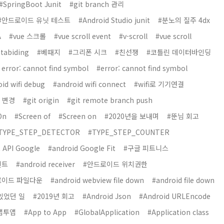
#SpringBoot Junit
#git branch 관리
#안드로이드 유닛 테스트
#Android Studio junit
#분노의 질주 4dx
A
#vue 스크롤
#vue scroll event
#v-scroll
#vue scroll
tabiding
#베때지
#그리폰 시크
#친선쟁
#코틀린 데이터바인딩
 error: cannot find symbol
#error: cannot find symbol
id wifi debug
#android wifi connect
#wifi로 기기연결
름 변경
#git origin
#git remote branch push
On
#Screen of
#Screen on
#2020년을 보내며
#뚠님 회고
TYPE_STEP_DETECTOR
#TYPE_STEP_COUNTER
 API Google
#android Google Fit
#구글 피트니스
벤트
#android receiver
#안드로이드 위치권한
로이드 파일다운
#android webview file down
#android file down
 있었던 일
#2019년 회고
#Android Json
#Android URLEncode
앱투앱
#App to App
#GlobalApplication
#Application class