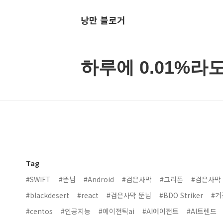
낭만 블로거
하루에 0.01%라
Tag
#SWIFT
#뚠님
#Android
#검은사막
#그리폰
#검은사막
#blackdesert
#react
#검은사막 뚠님
#BDO Striker
#거
#centos
#인공지능
#에이전틱ai
#AI에이전트
#AI트렌드