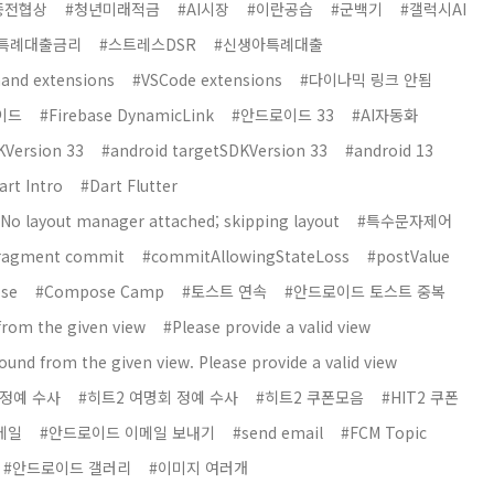
종전협상
#청년미래적금
#AI시장
#이란공습
#군백기
#갤럭시AI
특례대출금리
#스트레스DSR
#신생아특례대출
and extensions
#VSCode extensions
#다이나믹 링크 안됨
이드
#Firebase DynamicLink
#안드로이드 33
#AI자동화
KVersion 33
#android targetSDKVersion 33
#android 13
art Intro
#Dart Flutter
No layout manager attached; skipping layout
#특수문자제어
ragment commit
#commitAllowingStateLoss
#postValue
se
#Compose Camp
#토스트 연속
#안드로이드 토스트 중복
from the given view
#Please provide a valid view
ound from the given view. Please provide a valid view
 정예 수사
#히트2 여명회 정예 수사
#히트2 쿠폰모음
#HIT2 쿠폰
메일
#안드로이드 이메일 보내기
#send email
#FCM Topic
#안드로이드 갤러리
#이미지 여러개