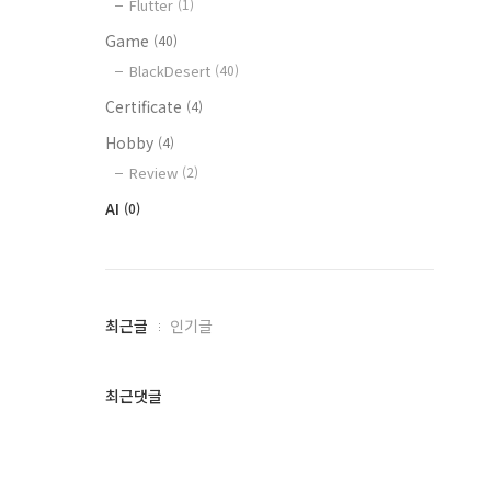
Flutter
(1)
Game
(40)
BlackDesert
(40)
Certificate
(4)
Hobby
(4)
Review
(2)
AI
(0)
최
최근글
인기글
근
글
과
최근댓글
인
기
글