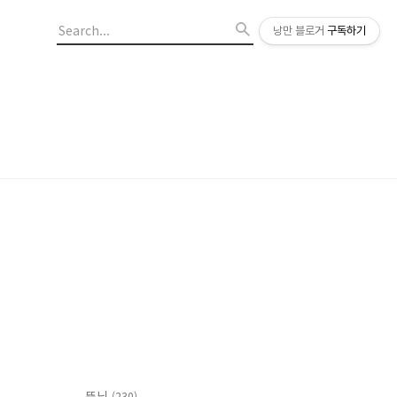
낭만 블로거
구독하기
뚠님
(230)