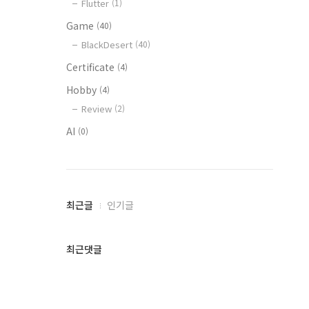
Flutter
(1)
Game
(40)
BlackDesert
(40)
Certificate
(4)
Hobby
(4)
Review
(2)
AI
(0)
최
최근글
인기글
근
글
과
최근댓글
인
기
글