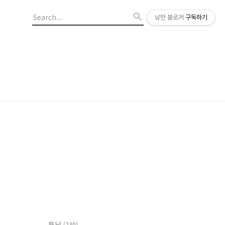
낭만 블로거
구독하기
뚠님
(230)