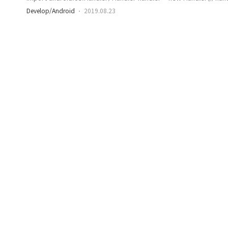
@Override public void run(){ // 실행할 코드 } }, 1000); // 몇
Develop/Android
2019.08.23
ms ) 주의사항! 이건 내가 잘 몰랐을때 고생했었던 경험담인데... Handl
android.os.Handler를 import 할 것인지, java.util.logging.Hand
무작정 자동완성 된다고 Ent..