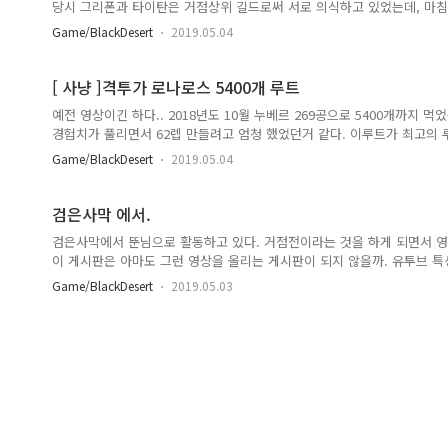
당시 그리폰과 타이탄은 거점상위 길드로써 서로 의식하고 있었는데, 마침 
맞추고 거점전을 진행했다. 타이탄은 크론성에 성채를 지었는데, 크론성은
Game/BlackDesert
2019.05.04
려워 꽤나 고생을 했다. 당시 나는 스펙도 높지 않아서.... 지뢰 없애는
거점 해방 1분전에 집결로 거점전 승리! 극적이었구 굉장히 오래동안 회자
온다.. ㅋㅋ ) 재밌었는데.. ㅋㅋ
[ 사냥 ]격투가 로나로스 5400개 루트
예전 영상이긴 하다.. 2018년도 10월 누베르 269공으로 5400개까지 먹었
경험치가 풀리면서 62렙 만들려고 엄청 했었던거 같다. 이루트가 최고의 
하고 카프 많게는 18개( 완제로만 ) 평균 10개를 먹었고 가루 포함하면 거
Game/BlackDesert
2019.05.04
지 단점으론 지루하다는것. 경험치는 엄청 잘주던데... 풀버프 하고 한시간
즘에 600퍼, 530퍼 경험치 같은거 퍼주는데 그런거 쓰면 한시간에 3~4
느니 렙업만 보면 미루목, 가이핀 가는게 최고다 ㅋㅋㅋ )
검은사막 에서.
검은사막에서 뚠님으로 활동하고 있다. 거점전이라는 것을 하게 되면서 영
이 게시판은 아마도 그런 영상을 올리는 게시판이 되지 않을까. 유투브 특성상 
야기를 써도 사람들이 잘 안본다, 짧게 쓰기도 하고....유투브 앱으로 보면
Game/BlackDesert
2019.05.03
글로 소통하는 것도 좋지만 뭔가... 영상을 찍고 거점전을 하면서 내가 
까? 그래서 블로그와 연동(?)해서 조금은 번거로울 수 있지만, 나를 위해
내가 유투브를 올렸던 것, 올린 것들로 작성될 것 같고 영상에서 느낀점(
다. 이것도 쌓이면 그땐 이랬었지 하면서..