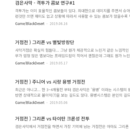
검은사막 - 격투가 콤보 연구#1
격투가는 이미 효율적인 콤보들이 있다. 최대한으로 데미지를 주면서 슈아나
런것만 쓰면 재미도 없고 상황에 따라서 사용할 수 있는 콤보가 많을수록
데, 효율적인 콤보를 넘을 순 없을듯..한..느낌 그래도 이번에 격투가 
Game/BlackDesert
2019.06.16
면 지금보다 더 나아질 것으로 예상중!!
거점전 ) 그리폰 vs 별빛방랑단
사막거점은 확실히 힘들다... 그냥 뭔가 체감적으로 느린거 같은 느낌적
무가 엄청 많은 맵보다는 프레임드랍이 적어서 괜찮은데 그래도 뭔가 느린
별방을 생각보다 자주 보았다. 합병했다는 말도 있긴한데 내가 직접 들은
Game/BlackDesert
2019.05.17
드가 강해져서 좋다. 상대가 많을 수록 꿀잼 거점을 할테니 ㅋㅋㅋㅋㅋㅋ (
는게 팩트. ) 최근들어서 유투브에 올리는 영상에 썸네일를 만들어서 인코딩
쁜거 같아.. 하앍..
거점전 ) 주니어 vs 시랑 용병 거점전
최근은 아니고... 한 3~4개월전 부터 검은사막은 '용병' 이라는 시스템
반면 상대적으로 불이익(?)을 보는 길드도 많다. 용병시스템은 본인의 길
에 맞추어 일시적으로 길드를 옮길 수 있는 시스템이다. 즉... 약간 대여?의
Game/BlackDesert
2019.05.06
은 길드는 길마들끼리 연락하여 용병을 보내거나 받기도 한다. 우리길드는 
거점이 있다. 따라서 비정기거점때는 다른길드에 용병을 가도 상관이 없는
드에 용병으로 가게됬다. 사막거점이었고, 상대는 시랑과 카르텔이었던걸로 기
거점전 ) 그리폰 vs 타이탄 크론성 전투
르텔 형태로 2:2 구도가 나왔고 주니어는..
검은사막에서 거점전을 하면서 가장 기억에 남는 거점전은 아마도 그리폰 v