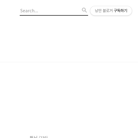
낭만 블로거
구독하기
뚠님
(230)