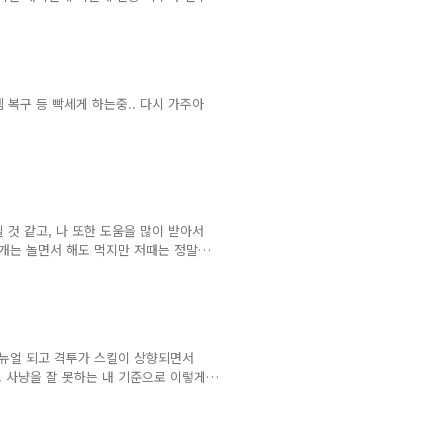
 이동하면서 동작하는 케이스를 정리한
동하면서 사용됩니다.( 부드럽게 연계되
모션 10월 1일 패치내역 ● 섬전보, 무
었습니다. 특정 높이에서 섬전보, 무영
 복구 등 빡세게 하는중.. 다시 가주아
 것 같고, 나 또한 도움을 많이 받아서
0개는 놀면서 해도 먹지만 저때는 정말
ㅋ민망.. ㅋㅋ 별무덤은 침식 가격이
.. 침식 100개 가즈아...
 리뉴얼 되고 격투가 스킬이 상향되면서
.. 사냥을 잘 못하는 내 기준으로 이렇게
 될듯.... 격투가 가즈아ㅏ