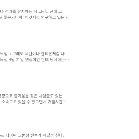
 전가를 유지하는 뭐 그런.. 근데 그
 뭐 좋은거니까! 이것저것 연구하고 있는
상향되고 여러 커맨드가 추가되어서 연구하
인 느낌ㅋ 그래도 세렌이나 칼페온처럼 나
느낌 4월 21일 영상이긴 한데 당시에는
건 아니니 패스 요즘들어 중상위 거점길
 그에 비해 난 스펙이나 실력은 늘지 않
을 했는데 조금 어색하긴 하지만... 이
의 등장으로 즐거움을 찾은 사람들도 있는
드 소속으로 있을 수 있으면서 거점시간
 개념이랄까. 그래서 나름 위상(?)이 높
주 3회 정기거점이 있고 주 3회 비정기
데, 나는 우연히 기회가 되서 주니어길
억한다. 요정, 주니어 vs 시랑, 카
s 타이탄 크론성 전투가 아닐까 싶다.