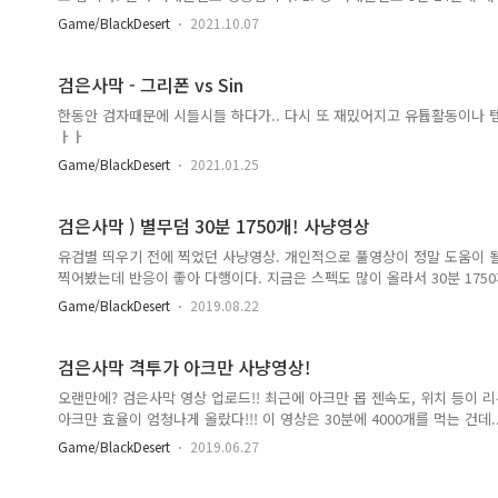
도 해볼 겸 정리해보았습니다.위 영상은 특정 스킬 사용 후 거대한진노가
Game/BlackDesert
2021.10.07
영상입니다. 기존에 알고 계셨던 내용중 초전박살 후 진노를 사용하면 이
었다는 패치가 이동 진노 사용인지는 오늘 알았네요 ㄷㄷ ) 2. 섬전보 낙하
영보 기술 사용 시 기술 시작 부분에서 낙하 동작을 취하지 않도록 변경되
검은사막 - 그리폰 vs Sin
보 기술 시작시 바로 낙하모션이 나오는 부분을 수정했..
한동안 검자때문에 시들시들 하다가.. 다시 또 재밌어지고 유튭활동이나 템
ㅏㅏ
Game/BlackDesert
2021.01.25
검은사막 ) 별무덤 30분 1750개! 사냥영상
유검별 띄우기 전에 찍었던 사냥영상. 개인적으로 풀영상이 정말 도움이 될
찍어봤는데 반응이 좋아 다행이다. 지금은 스펙도 많이 올라서 30분 175
찍어놓고 감탄했음.. 크으 b ㅋㅋㅋㅋㅋㅋㅋㅋㅋㅋㅋㅋㅋㅋㅋㅋㅋㅋㅋㅋㅋ
Game/BlackDesert
2019.08.22
떨어지지 않는한.. 진짜 한방 사냥터로는 절때 버려지지 않을 사냥터 같은 느낌.
검은사막 격투가 아크만 사냥영상!
오랜만에? 검은사막 영상 업로드!! 최근에 아크만 몹 젠속도, 위치 등이
아크만 효율이 엄청나게 올랐다!!! 이 영상은 30분에 4000개를 먹는 건데
먹을 정도니. 사냥 좀 하시는 비슷한 스펙 유저분들은 +300~400개 하셔도
Game/BlackDesert
2019.06.27