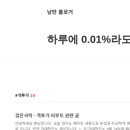
낭만 블로거
하루에 0.01%라
격투가
10
검은사막 - 격투가 리부트 관련 글
안녕하세요 뚠님입니다. 오늘 연구소 패치된 내용으로 본섭과 비교하여 영
로 갑니다. 먼저 거대한진노 영상입니다. 1. 강:거대한진노 9월 24일에