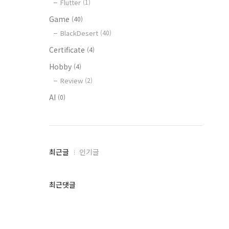
Flutter
(1)
Game
(40)
BlackDesert
(40)
Certificate
(4)
Hobby
(4)
Review
(2)
AI
(0)
최
최근글
인기글
근
글
과
최근댓글
인
기
글