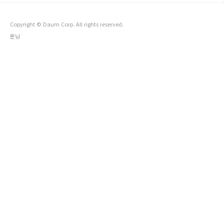
제공하고 있어서 그런가 한번이라도 더 사이트를 들어가게 되는
것 같다. 현 회사에서 컴포즈를 도입하기에는 아직 너무나도 먼
일이지만..
Copyright © Daum Corp. All rights reserved.
뚠님