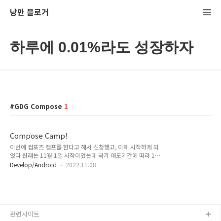
낭만 블로거
하루에 0.01%라도 성장하자
GDG Compose
1
Compose Camp!
이번에 컴포즈 캠프를 한다고 해서 신청했고, 이제 시작하게 되
었다 원래는 11월 1일 시작이었는데 국가 애도기간에 따라 11
월 7일부터 하는 것으로 되었다.. ( 삼가 고인의 명복을 빕니다.. )
Develop/Android
2022.11.08
아마 작년이었을거 같은데.. 컴포즈 오픈에 맞춰서 컴포즈를 미
리 배울 수 있도록 GDG에서 했었는데 나는 결국 완주하지 못했
다 ㅠ ( 변명이지만 하필 그 때 프로젝트가 미쳤었다.. ) 이번에는
꼭 완주하길 바라면서 신청했고...히히 신청하면 초급코스, 중급
코스가 있다고 하는데.. 난 중급코스로 배정(?) 되었다.. 초급이
관련사이트
더 재밋을거 같은데 후 이전과는 다르게 이렇게 멋진 홈화면을