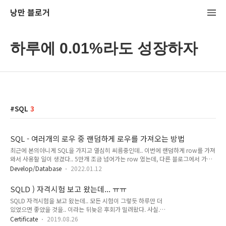
낭만 블로거
하루에 0.01%라도 성장하자
SQL
3
SQL - 여러개의 로우 중 랜덤하게 로우를 가져오는 방법
최근에 본의아니게 SQL을 가지고 열심히 씨름중인데.. 이번에 랜덤하게 row를 가져
와서 사용할 일이 생겼다.. 5만개 조금 넘어가는 row 였는데, 다른 블로그에서 가이
드 준 대로 진행하보니 뭔가 문제가 있어 보였다. SELECT * FROM TEST ORDER
Develop/Database
2022.01.12
BY RAND() LIMIT 10 먼저 TEST 라는 테이블에서 랜덤한 로우를 10개 가져오는 것
인데, 위 쿼리로 하게되면 엄청나게 시간이 오래 걸린다.. 물론 위에는 내가 TEST로
SQLD ) 자격시험 보고 왔는데... ㅠㅠ
썼지만, 실제 업무용 테이블은 텍스트가 많아서 그런지 더 그랬고.. 실제로 15초 이상
SQLD 자격시험을 보고 왔는데.. 모든 시험이 그렇듯 하루만 더
이 걸렸다. 해당 문제는 단순하게 * 이 아니라 특정 컬럼을 하나 지정하면 바로 수정
있었으면 좋았을 것을.. 이라는 뒤늦은 후회가 밀려왔다. 사실....
되긴 하더라.. 아마 텍스트가 엄청 나게 많았던 컬럼 때문에 그런거 같은 느낌..
ㅋㅋㅋ 공부를 너무 안해서 떨어진다고 생각하고 마지막날에만
SELECT..
Certificate
2019.08.26