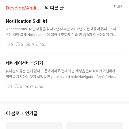
더보기
Develop/Android
의 다른 글
Notification Skill #1
글 내용
Notification에 대한 내용을 찾다보면 대부분 2016년 이전 내용이 많다. 그 이
유는 아마 그때 Notification에 대해서 핫하게 기술 연구(?)가 이루어졌기 때문
이 아닐까 하지만 현재는 Firebase라는 좋은 프레임워크가 있기 때문에 잘 사
0
0
2019. 4. 30.
용 안해서 관련하여 더이상 연구문서가 없을 수도 있고, 아니면 이미 알만한 사
람은 다 알기 때문에 굳이 다시 작성하지 않는 이유일까... 이전 데이터를 찾아서
그대로 가이드를 따라 진행하면 에러도 발생하지 않고 알람도 발생하지 않는다.
네비게이션바 숨기기
( 즉 정상 동작 하지 않는다. ) 이유는, NotificationCompat.Builder를 만들
글 내용
때 이전 버전에서는 context만 넣어주면 되었다. 하지만 그 이상의 버전은 ch
찾아본 이유는 별거 없다.... 플레이어로 전체 화면 재생을 할때 네비게이션바가
annelId라는 것을 넣어주어야 동작..
영역을 차지하는 것이 싫었을 뿐 public void hideNavigationBar() { View
decorView = getWindow().getDecorView(); decorView.setSyste
1
0
2019. 4. 30.
mUiVisibility( // Set the content to appear under the system bars
so that the // content doesn't resize when the system bars hide a
nd show. // Hide the nav bar and status bar View.SYSTEM_UI_FLA
G_HIDE_NAVIGATION| View.SYSTEM_UI_FLAG_IMMERS..
이 블로그 인기글