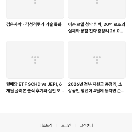
검은사막 - 각성격투가 기술 특화
이촌 르엘 청약 임박, 20억 로또의
실체와 당첨 전략 총정리 26.04
(feat. 분양가 평당 7229만원)
월배당 ETF SCHD vs JEPI, 6
2026년 정부 지원금 총정리, 소
개월 굴려본 솔직 후기와 실전 포
상공인·청년이 4월에 놓치면 손해
트폴리오 비교 26.04(feat. 배
보는 지원금 12가지(feat. 고유가
당성장 vs 고배당)
피해지원금)
의안내
티스토리
로그인
고객센터