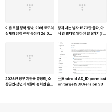
이촌 르엘 청약 임박, 20억 로또의
왕과 사는 남자 1573만 돌파, 아
실체와 당첨 전략 총정리 26.04
직 안 봤다면 알아야 할 5가지(fe
(feat. 분양가 평당 7229만원)
at. 역대 매출 1위)
2026년 정부 지원금 총정리, 소
Android AD_ID permissi
상공인·청년이 4월에 놓치면 손해
on targetSDKVersion 33
보는 지원금 12가지(feat. 고유가
피해지원금)
의안내