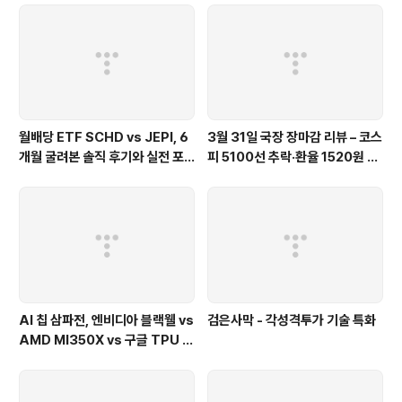
월배당 ETF SCHD vs JEPI, 6
3월 31일 국장 장마감 리뷰 – 코스
개월 굴려본 솔직 후기와 실전 포
피 5100선 추락·환율 1520원 fe
트폴리오 비교 26.04(feat. 배
at. 이란전쟁 31일차
당성장 vs 고배당)
AI 칩 삼파전, 엔비디아 블랙웰 vs
검은사막 - 각성격투가 기술 특화
AMD MI350X vs 구글 TPU 누
가 이기나 26.04(feat. AI 반도
체 전쟁)