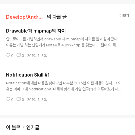
더보기
Develop/Android
의 다른 글
Drawable과 mipmap의 차이
글 내용
안드로이드를 개발하면서 drawable 과 mipmap의 차이를 알고 싶어 졌다.
이유는 개발 하는 단말기가 Note8로 4.0xxxhdpi를 갖는다. 그런데 이 해상
도에 맞는 이미지를 넣으려고 봤더니 drawable에는 xxhdpi까지 밖에 폴더가
0
0
2019. 4. 30.
없는상황... 혹시나 해서 xxxhdpi 폴더를 만들어 주고 이미지를 넣어 보았으나
실제로 Note8은 xxhdpi에 있는 이미지를 인식 하였다. mipmap에는 xxxh
dpi 폴더가 있었다. 그래서 mipmap에 xxxhdpi 이미지를 넣고 작업을 할까
Notification Skill #1
했는데, 생각해 보니 이미지 자원은 지금까지 drawable에 넣어 사용했고 mip
글 내용
map에는 넣어 사용하지 않았는데 이렇게 해도 될까? 라는 생각이 들었다. 그래
Notification에 대한 내용을 찾다보면 대부분 2016년 이전 내용이 많다. 그 이
서 찾아보았다.. - http://points..
유는 아마 그때 Notification에 대해서 핫하게 기술 연구(?)가 이루어졌기 때문
이 아닐까 하지만 현재는 Firebase라는 좋은 프레임워크가 있기 때문에 잘 사
0
0
2019. 4. 30.
용 안해서 관련하여 더이상 연구문서가 없을 수도 있고, 아니면 이미 알만한 사
람은 다 알기 때문에 굳이 다시 작성하지 않는 이유일까... 이전 데이터를 찾아서
그대로 가이드를 따라 진행하면 에러도 발생하지 않고 알람도 발생하지 않는다.
( 즉 정상 동작 하지 않는다. ) 이유는, NotificationCompat.Builder를 만들
때 이전 버전에서는 context만 넣어주면 되었다. 하지만 그 이상의 버전은 ch
이 블로그 인기글
annelId라는 것을 넣어주어야 동작..