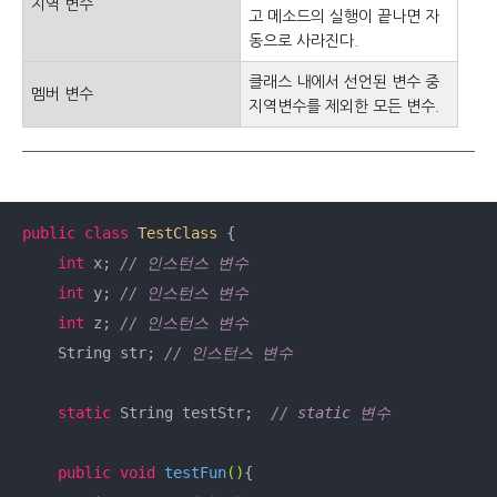
지역 변수
고 메소드의 실행이 끝나면 자
동으로 사라진다.
클래스 내에서 선언된 변수 중
멤버 변수
지역변수를 제외한 모든 변수.
public
class
TestClass
{

int
 x; 
// 인스턴스 변수
int
 y; 
// 인스턴스 변수 
int
 z; 
// 인스턴스 변수
    String str; 
// 인스턴스 변수
static
 String testStr;  
// static 변수
public
void
testFun
()
{
